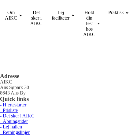
Om
Det
Lej
Hold
Praktisk
AIKC
sker i
faciliteter
din
AIKC
fest
hos
AIKC
Adresse
AIKC
Ans Søpark 30
8643 Ans By
Quick links
- Hjertestarter
- Prisliste
- Det sker i AIKC
- Åbningstider
- Lej hallen
- Retningslinjer