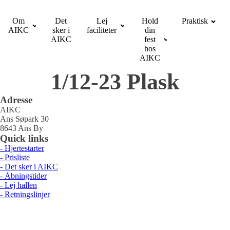
Om
Det
Lej
Hold
Praktisk
AIKC
sker i
faciliteter
din
AIKC
fest
hos
AIKC
1/12-23 Plask
Adresse
AIKC
Ans Søpark 30
8643 Ans By
Quick links
- Hjertestarter
- Prisliste
- Det sker i AIKC
- Åbningstider
- Lej hallen
- Retningslinjer