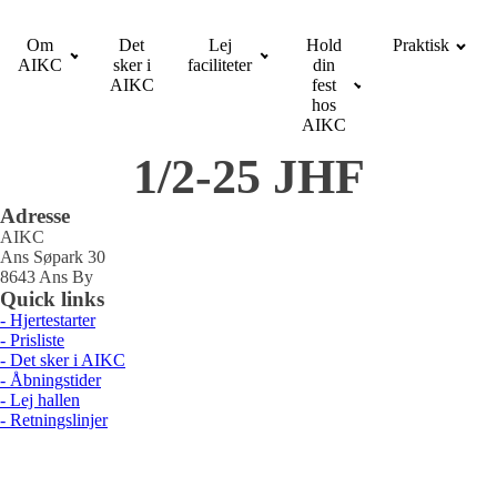
Om
Det
Lej
Hold
Praktisk
AIKC
sker i
faciliteter
din
AIKC
fest
hos
AIKC
1/2-25 JHF
Adresse
AIKC
Ans Søpark 30
8643 Ans By
Quick links
- Hjertestarter
- Prisliste
- Det sker i AIKC
- Åbningstider
- Lej hallen
- Retningslinjer