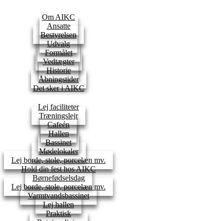
Om AIKC
Ansatte
Bestyrelsen
Udvalg
Formålet
Vedtægter
Historie
Åbningstider
Det sker i AIKC
Lej faciliteter
Træningslejr
Cafeén
Hallen
Bassinet
Mødelokaler
Lej borde, stole, porcelæn mv.
Hold din fest hos AIKC
Børnefødselsdag
Lej borde, stole, porcelæn mv.
Varmtvandsbassinet
Lej hallen
Praktisk