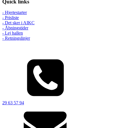
Quick links
- Hjertestarter
- Prisliste
- Det sker i AIKC
- Åbningstider
- Lej hallen
- Retningslinjer
29 63 57 94