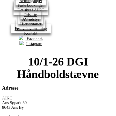
Retningslinjer
Faste bookinger
Det sker i AIKC
Prisliste
AV-udstyr
Hjerterstarter
Festivalovernatning
Kontakt
Facebook
Instagram
10/1-26 DGI
Håndboldstævne
Adresse
AIKC
Ans Søpark 30
8643 Ans By