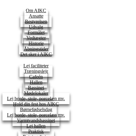
Om AIKC
Ansatte
Bestyrelsen
Udvalg
Formålet
Vedtægter
Historie
Åbningstider
Det sker i AIKC
Lej faciliteter
Træningslejr
Cafeén
Hallen
Bassinet
Mødelokaler
Lej borde, stole, porcelæn mv.
Hold din fest hos AIKC
Børnefødselsdag
Lej borde, stole, porcelæn mv.
Varmtvandsbassinet
Lej hallen
Praktisk