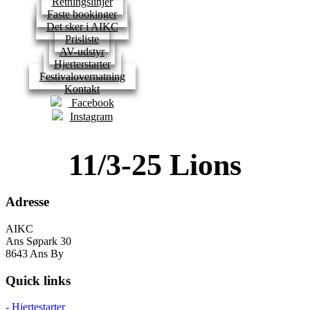
Retningslinjer
Faste bookinger
Det sker i AIKC
Prisliste
AV-udstyr
Hjerterstarter
Festivalovernatning
Kontakt
Facebook
Instagram
11/3-25 Lions
Adresse
AIKC
Ans Søpark 30
8643 Ans By
Quick links
- Hjertestarter