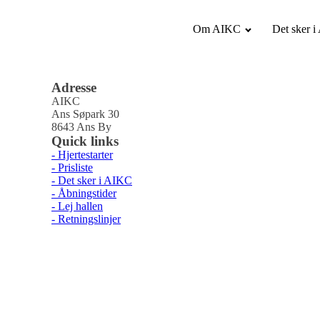
Om AIKC
Det sker 
Adresse
AIKC
Ans Søpark 30
8643 Ans By
Quick links
- Hjertestarter
- Prisliste
- Det sker i AIKC
- Åbningstider
- Lej hallen
- Retningslinjer