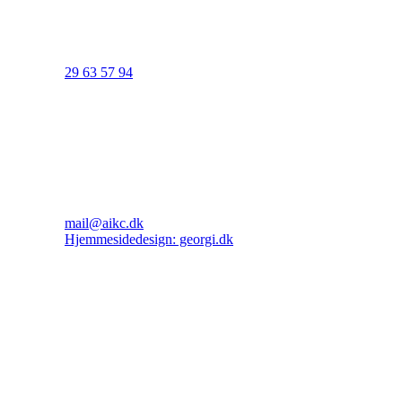
29 63 57 94
mail@aikc.dk
Hjemmesidedesign: georgi.dk