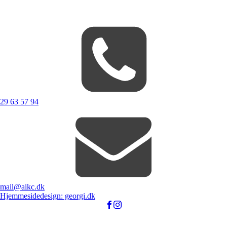
29 63 57 94
mail@aikc.dk
Hjemmesidedesign: georgi.dk