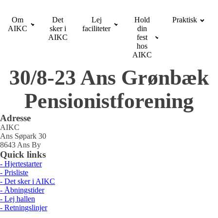
Om
Det
Lej
Hold
Praktisk
AIKC
sker i
faciliteter
din
AIKC
fest
hos
AIKC
30/8-23 Ans Grønbæk
Pensionistforening
Adresse
AIKC
Ans Søpark 30
8643 Ans By
Quick links
- Hjertestarter
- Prisliste
- Det sker i AIKC
- Åbningstider
- Lej hallen
- Retningslinjer