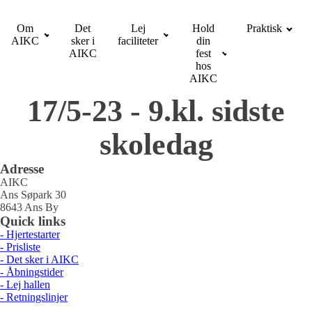
Om
Det
Lej
Hold
Praktisk
AIKC
sker i
faciliteter
din
AIKC
fest
hos
AIKC
17/5-23 - 9.kl. sidste
skoledag
Adresse
AIKC
Ans Søpark 30
8643 Ans By
Quick links
- Hjertestarter
- Prisliste
- Det sker i AIKC
- Åbningstider
- Lej hallen
- Retningslinjer