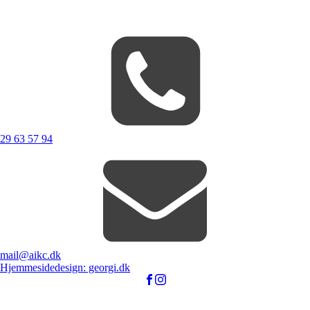
29 63 57 94
mail@aikc.dk
Hjemmesidedesign: georgi.dk