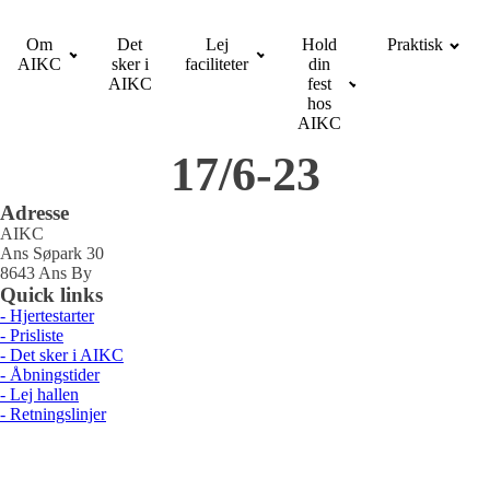
Om
Det
Lej
Hold
Praktisk
AIKC
sker i
faciliteter
din
AIKC
fest
hos
AIKC
17/6-23
Adresse
AIKC
Ans Søpark 30
8643 Ans By
Quick links
- Hjertestarter
- Prisliste
- Det sker i AIKC
- Åbningstider
- Lej hallen
- Retningslinjer