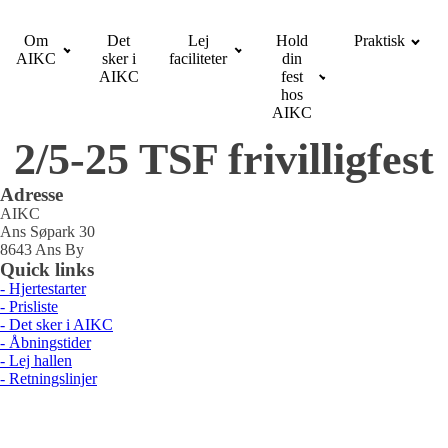
Om
Det
Lej
Hold
Praktisk
AIKC
sker i
faciliteter
din
AIKC
fest
hos
AIKC
2/5-25 TSF frivilligfest
Adresse
AIKC
Ans Søpark 30
8643 Ans By
Quick links
- Hjertestarter
- Prisliste
- Det sker i AIKC
- Åbningstider
- Lej hallen
- Retningslinjer