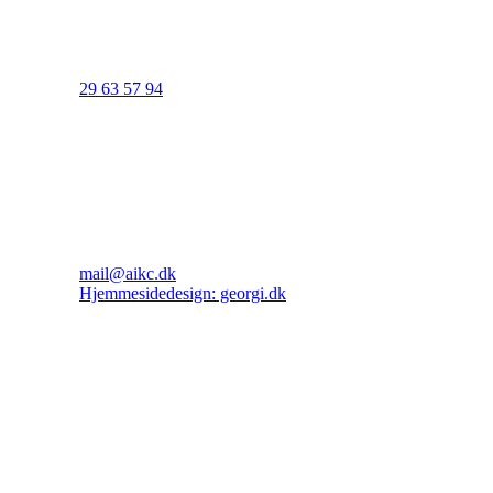
29 63 57 94
mail@aikc.dk
Hjemmesidedesign: georgi.dk