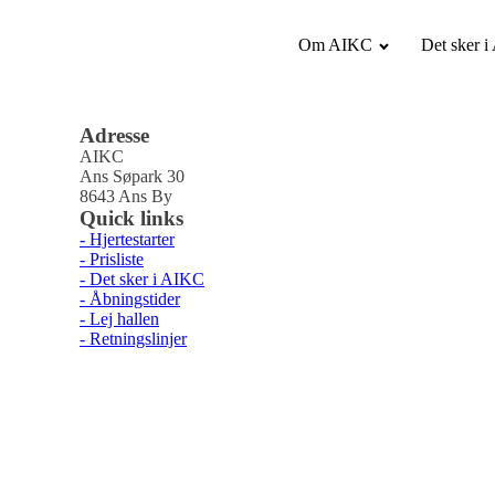
Om AIKC
Det sker 
Adresse
AIKC
Ans Søpark 30
8643 Ans By
Quick links
- Hjertestarter
- Prisliste
- Det sker i AIKC
- Åbningstider
- Lej hallen
- Retningslinjer