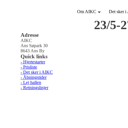
Om AIKC
Det sker 
23/5-2
Adresse
AIKC
Ans Søpark 30
8643 Ans By
Quick links
- Hjertestarter
- Prisliste
- Det sker i AIKC
- Åbningstider
- Lej hallen
- Retningslinjer