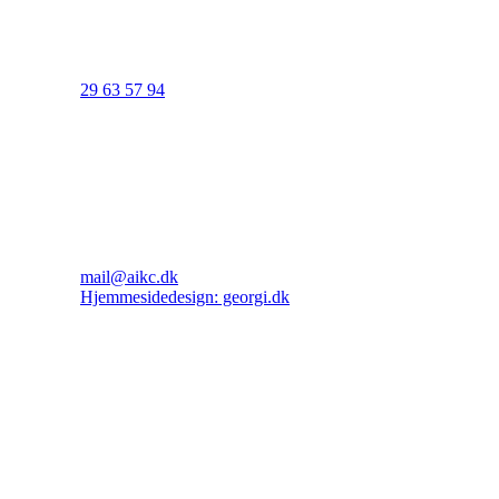
29 63 57 94
mail@aikc.dk
Hjemmesidedesign: georgi.dk