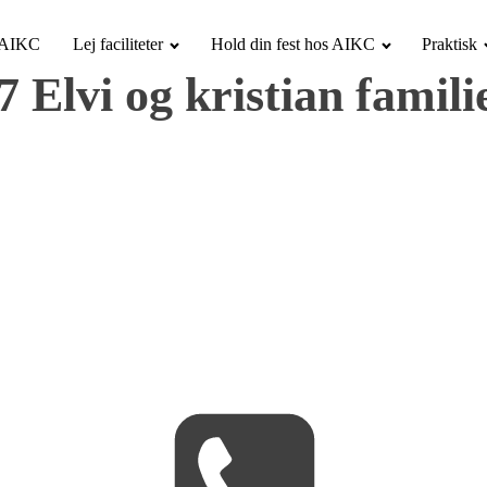
i AIKC
Lej faciliteter
Hold din fest hos AIKC
Praktisk
7 Elvi og kristian famil