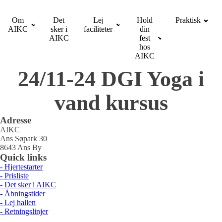
Om
Det
Lej
Hold
Praktisk
AIKC
sker i
faciliteter
din
AIKC
fest
hos
AIKC
24/11-24 DGI Yoga i
vand kursus
Adresse
AIKC
Ans Søpark 30
8643 Ans By
Quick links
- Hjertestarter
- Prisliste
- Det sker i AIKC
- Åbningstider
- Lej hallen
- Retningslinjer