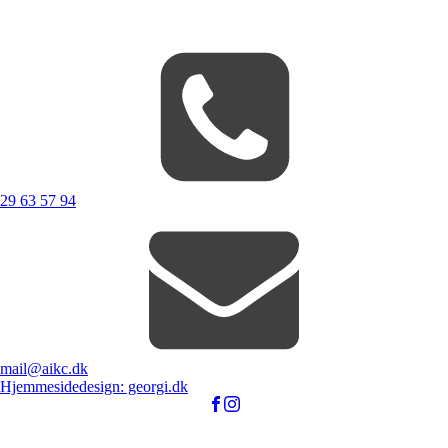
29 63 57 94
mail@aikc.dk
Hjemmesidedesign: georgi.dk