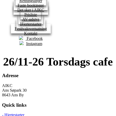
Retningslinjer
Faste bookinger
Det sker i AIKC
Prisliste
AV-udstyr
Hjerterstarter
Festivalovernatning
Kontakt
Facebook
Instagram
26/11-26 Torsdags cafe
Adresse
AIKC
Ans Søpark 30
8643 Ans By
Quick links
- Hjertestarter