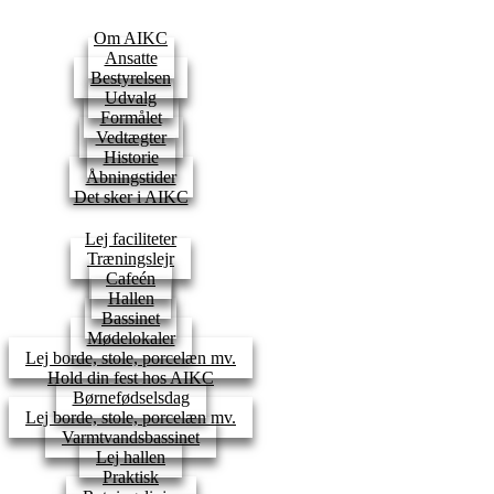
Om AIKC
Ansatte
Bestyrelsen
Udvalg
Formålet
Vedtægter
Historie
Åbningstider
Det sker i AIKC
Lej faciliteter
Træningslejr
Cafeén
Hallen
Bassinet
Mødelokaler
Lej borde, stole, porcelæn mv.
Hold din fest hos AIKC
Børnefødselsdag
Lej borde, stole, porcelæn mv.
Varmtvandsbassinet
Lej hallen
Praktisk