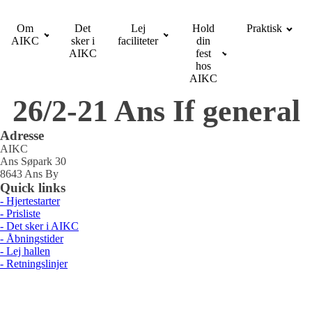
Om
Det
Lej
Hold
Praktisk
AIKC
sker i
faciliteter
din
AIKC
fest
hos
AIKC
26/2-21 Ans If general
Adresse
AIKC
Ans Søpark 30
8643 Ans By
Quick links
- Hjertestarter
- Prisliste
- Det sker i AIKC
- Åbningstider
- Lej hallen
- Retningslinjer