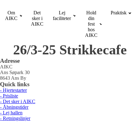
Om
Det
Lej
Hold
Praktisk
AIKC
sker i
faciliteter
din
AIKC
fest
hos
AIKC
26/3-25 Strikkecafe
Adresse
AIKC
Ans Søpark 30
8643 Ans By
Quick links
- Hjertestarter
- Prisliste
- Det sker i AIKC
- Åbningstider
- Lej hallen
- Retningslinjer