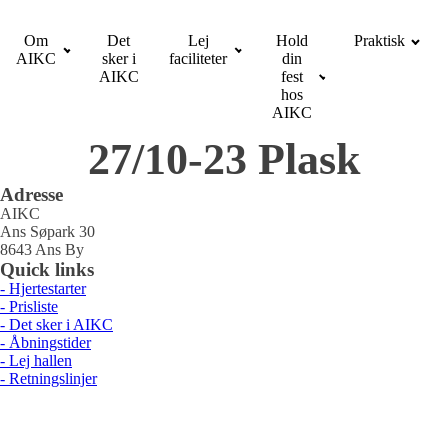
Om
Det
Lej
Hold
Praktisk
AIKC
sker i
faciliteter
din
AIKC
fest
hos
AIKC
27/10-23 Plask
Adresse
AIKC
Ans Søpark 30
8643 Ans By
Quick links
- Hjertestarter
- Prisliste
- Det sker i AIKC
- Åbningstider
- Lej hallen
- Retningslinjer