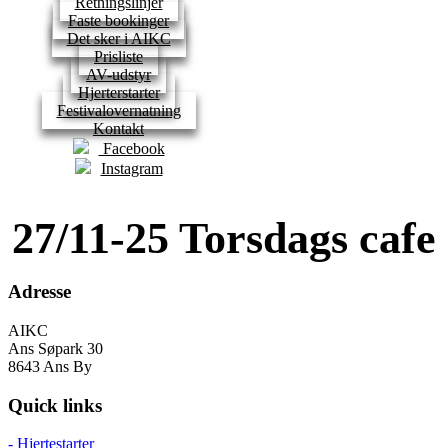
Retningslinjer
Faste bookinger
Det sker i AIKC
Prisliste
AV-udstyr
Hjerterstarter
Festivalovernatning
Kontakt
Facebook
Instagram
27/11-25 Torsdags cafe
Adresse
AIKC
Ans Søpark 30
8643 Ans By
Quick links
- Hjertestarter