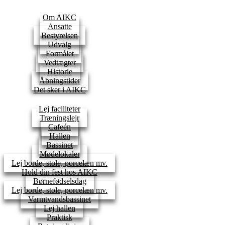
Om AIKC
Ansatte
Bestyrelsen
Udvalg
Formålet
Vedtægter
Historie
Åbningstider
Det sker i AIKC
Lej faciliteter
Træningslejr
Cafeén
Hallen
Bassinet
Mødelokaler
Lej borde, stole, porcelæn mv.
Hold din fest hos AIKC
Børnefødselsdag
Lej borde, stole, porcelæn mv.
Varmtvandsbassinet
Lej hallen
Praktisk