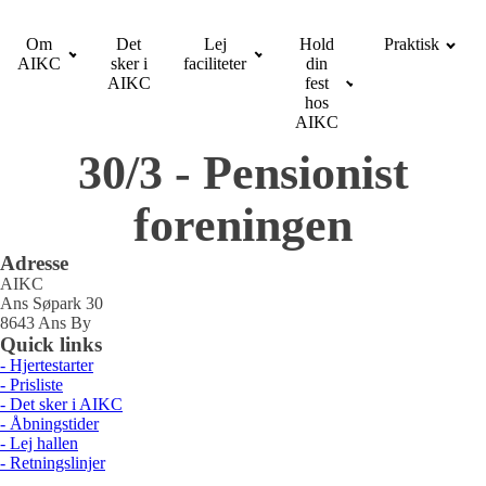
Om
Det
Lej
Hold
Praktisk
AIKC
sker i
faciliteter
din
AIKC
fest
hos
AIKC
30/3 - Pensionist
foreningen
Adresse
AIKC
Ans Søpark 30
8643 Ans By
Quick links
- Hjertestarter
- Prisliste
- Det sker i AIKC
- Åbningstider
- Lej hallen
- Retningslinjer