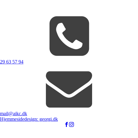
29 63 57 94
mail@aikc.dk
Hjemmesidedesign: georgi.dk