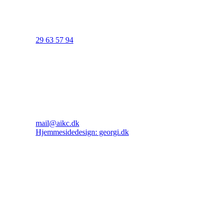
29 63 57 94
mail@aikc.dk
Hjemmesidedesign: georgi.dk