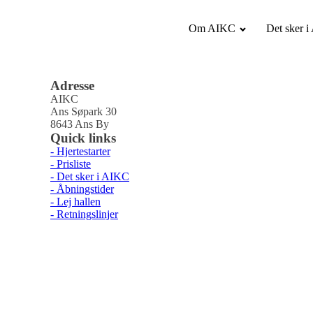
Om AIKC
Det sker 
Adresse
AIKC
Ans Søpark 30
8643 Ans By
Quick links
- Hjertestarter
- Prisliste
- Det sker i AIKC
- Åbningstider
- Lej hallen
- Retningslinjer