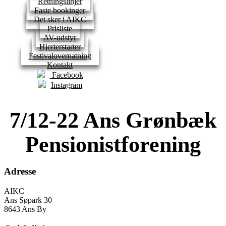
Retningslinjer
Faste bookinger
Det sker i AIKC
Prisliste
AV-udstyr
Hjerterstarter
Festivalovernatning
Kontakt
Facebook
Instagram
7/12-22 Ans Grønbæk
Pensionistforening
Adresse
AIKC
Ans Søpark 30
8643 Ans By