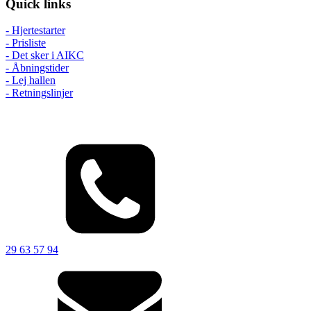
Quick links
- Hjertestarter
- Prisliste
- Det sker i AIKC
- Åbningstider
- Lej hallen
- Retningslinjer
29 63 57 94