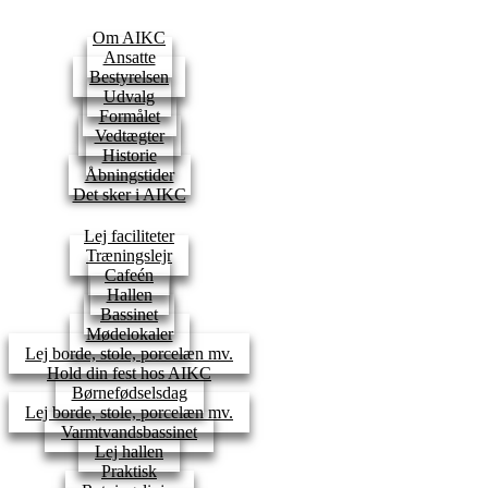
Om AIKC
Ansatte
Bestyrelsen
Udvalg
Formålet
Vedtægter
Historie
Åbningstider
Det sker i AIKC
Lej faciliteter
Træningslejr
Cafeén
Hallen
Bassinet
Mødelokaler
Lej borde, stole, porcelæn mv.
Hold din fest hos AIKC
Børnefødselsdag
Lej borde, stole, porcelæn mv.
Varmtvandsbassinet
Lej hallen
Praktisk