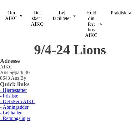
Om
Det
Lej
Hold
Praktisk
AIKC
sker i
faciliteter
din
AIKC
fest
hos
AIKC
9/4-24 Lions
Adresse
AIKC
Ans Søpark 30
8643 Ans By
Quick links
- Hjertestarter
- Prisliste
- Det sker i AIKC
- Åbningstider
- Lej hallen
- Retningslinjer