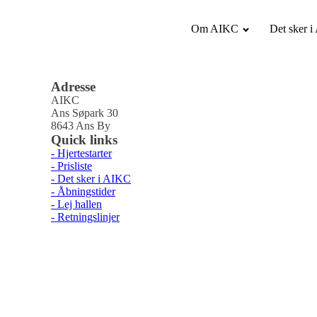
Om AIKC
Det sker 
Adresse
AIKC
Ans Søpark 30
8643 Ans By
Quick links
- Hjertestarter
- Prisliste
- Det sker i AIKC
- Åbningstider
- Lej hallen
- Retningslinjer