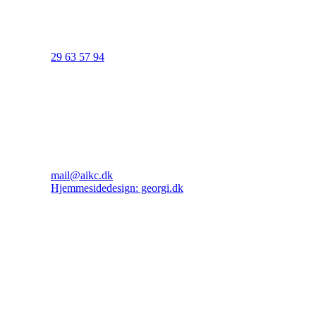
29 63 57 94
mail@aikc.dk
Hjemmesidedesign: georgi.dk